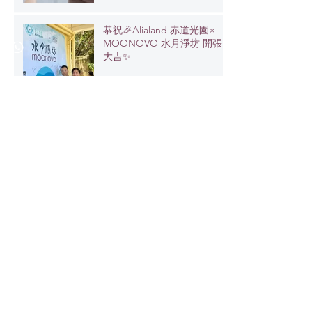
恭祝🎉Alialand 赤道光園×
MOONOVO 水月淨坊 開張
大吉✨
元始能量學AOM Energy 🥳10
周年快樂🎉
1
/
31