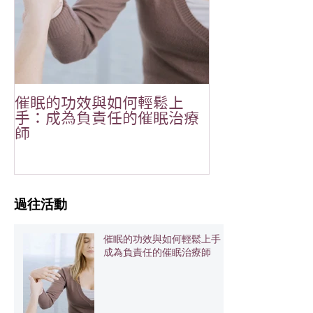
催眠的功效與如何輕鬆上
恭祝🎉Aliala
手：成為負責任的催眠治療
MOONOVO 
師
吉✨
​過往活動
催眠的功效與如何輕鬆上手：
成為負責任的催眠治療師