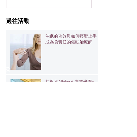
​過往活動
催眠的功效與如何輕鬆上手：
成為負責任的催眠治療師
恭祝🎉Alialand 赤道光園×
MOONOVO 水月淨坊 開張
大吉✨
元始能量學AOM Energy 🥳10
周年快樂🎉