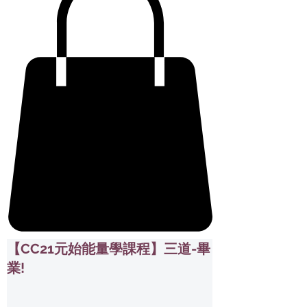
【CC21元始能量學課程】三道-畢
業!