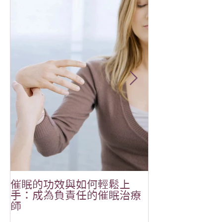
催眠的功效與如何輕鬆上
恭祝🎉Aliala
手：成為負責任的催眠治療
MOONOVO 
師
吉✨