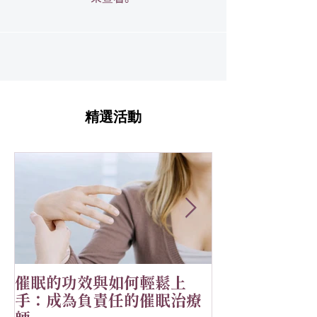
精選活動
催眠的功效與如何輕鬆上
恭祝🎉Alial
手：成為負責任的催眠治療
MOONOVO 