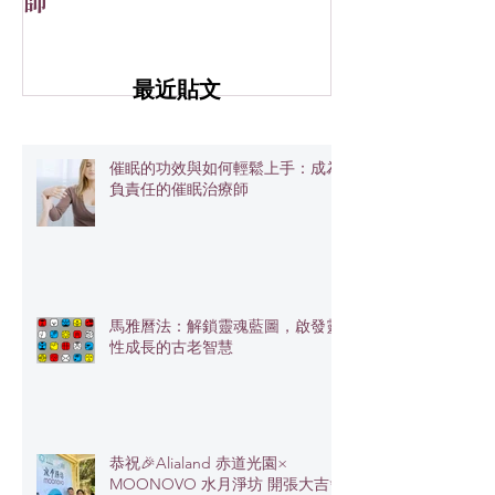
師
大吉✨
最近貼文
催眠的功效與如何輕鬆上手：成為
負責任的催眠治療師
馬雅曆法：解鎖靈魂藍圖，啟發靈
性成長的古老智慧
恭祝🎉Alialand 赤道光園×
MOONOVO 水月淨坊 開張大吉✨