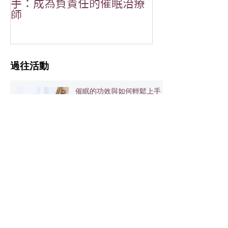
手：成為負責任的催眠治療
MOONOVO 
師
吉✨
​過往活動
催眠的功效與如何輕鬆上手：
成為負責任的催眠治療師
恭祝🎉Alialand 赤道光園×
MOONOVO 水月淨坊 開張
大吉✨