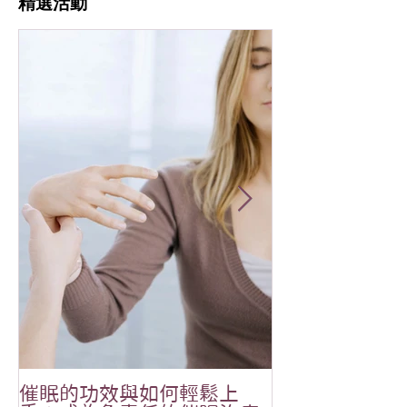
​精選活動
催眠的功效與如何輕鬆上
恭祝🎉Aliala