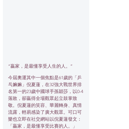
“贏家，是最懂享受人生的人。”
今屆奧運其中一個焦點是61歲的「乒
乓嫲嫲」倪夏蓮，在32強大戰世界排
名第一的23歲中國球手孫穎莎，以0-4
落敗，卻贏得全場觀眾起立鼓掌致
敬。倪夏蓮的笑容、華麗轉身、真情
流露，輕易感染了廣大觀眾。可口可
樂也立即在社交網站以倪夏蓮發文：
「贏家，是最懂享受比賽的人。」