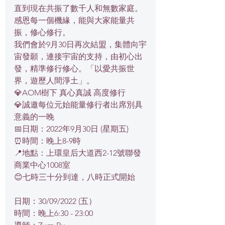
直到現在共振了數千人和無數家庭。
感恩每一個機緣，能與大家能量共
振，修心修行。
我們會於9月30日再次結盟，集體向宇
宙發願，連接宇宙的支持，由初心出
發，精準修行修心。「以愛共振世
界，遊歷人間淨土」。
💎AOM樹下 真心真誠 高度修行
💎誠邀每位元始能量修行者出席別具
意義的一晚 
📅日期：2022年9月30日 (星期五)
⏰時間：晚上8-9時
📍地點：上環皇后大道西2-12號聯發
商業中心1008室
😊七時三十分到達，八時正式開始
日期：30/09/2022 (五）
時間：晚上6:30 - 23:00