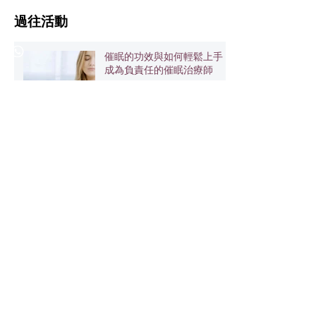
​過往活動
催眠的功效與如何輕鬆上手：
成為負責任的催眠治療師
恭祝🎉Alialand 赤道光園×
MOONOVO 水月淨坊 開張
大吉✨
元始能量學AOM Energy 🥳10
周年快樂🎉