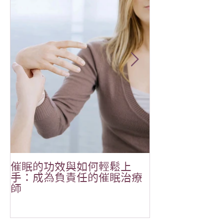
催眠的功效與如何輕鬆上
恭祝🎉Aliala
手：成為負責任的催眠治療
MOONOVO 
師
吉✨