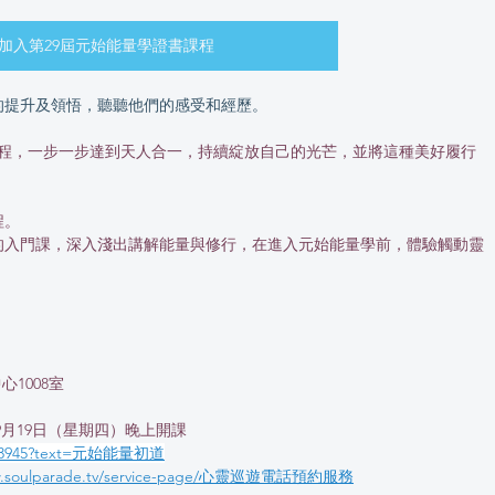
加入第29屆元始能量學證書課程
的提升及領悟，聽聽他們的感受和經歷。
課程，一步一步達到天人合一，持續綻放自己的光芒，並將這種美好履行
程。
的入門課，深入淺出講解能量與修行，在進入元始能量學前，體驗觸動靈
1008室
年9月19日（星期四）晚上開課
9993945?text=元始能量初道
ww.soulparade.tv/service-page/心靈巡遊電話預約服務