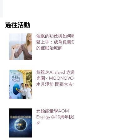
​過往活動
催眠的功效與如何輕
鬆上手：成為負責任
的催眠治療師
恭祝🎉Alialand 赤道
光園× MOONOVO
水月淨坊 開張大吉✨
元始能量學AOM
Energy 🥳10周年快樂
🎉