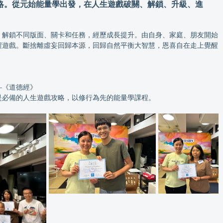
略。從元始能量學出發，在人生遊戲破關、解鎖、升級、進
，解鎖不同版面、關卡和任務，經歷成長提升。由自身、家庭、朋友開始
醒遊戲。斷捨離虛妄回歸本源，回歸自然平衡大智慧，恩喜自在走上覺醒
—《道德經》
學是必備的人生遊戲攻略，以修行為先的能量學課程。