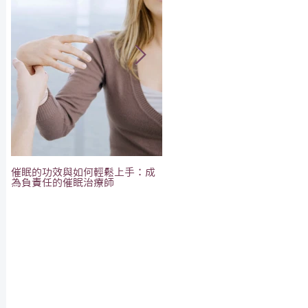
催眠的功效與如何輕鬆上手：成
恭祝🎉Alialand 赤道光園×
為負責任的催眠治療師
MOONOVO 水月淨坊 開張大吉