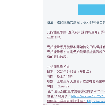
通過一道的體驗式課程，各人都有各自
元始能量學由0進入到49課的能量修行
在生活中。
元始能量學是從根本開始轉化的能量課
元始能量學初道是元始能量學證書課程
魂的靈動旅程。
元始能量學初道
日期：2024年8月6日（星期二）
時間：晚上7-11時
地點：上環皇后大道西2-12號聯發商業中心
導師：Rikee Sir
 第29屆元始能量學證書課程將於2024
報名/了解更多：
https://wa.me/8526
預約與心靈專員電話通話： 
https://w