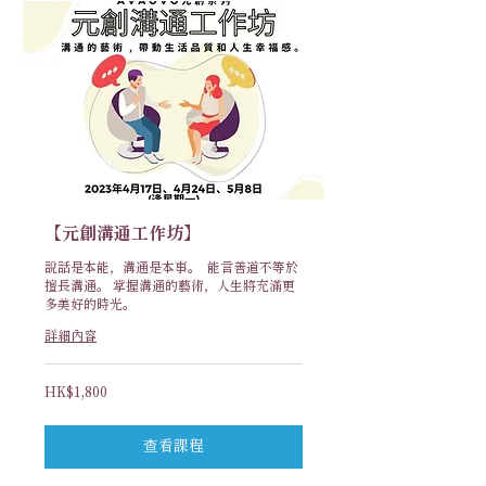
【元創溝通工作坊】
說話是本能，溝通是本事。 能言善道不等於
擅長溝通。 掌握溝通的藝術，人生將充滿更
多美好的時光。
詳細內容
1,800
HK$1,800
港
元
查看課程