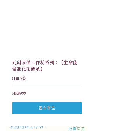
元創關係工作坊系列：【生命能
量進化和傳承】
詳細內容
999
HK$999
港
元
查看課程