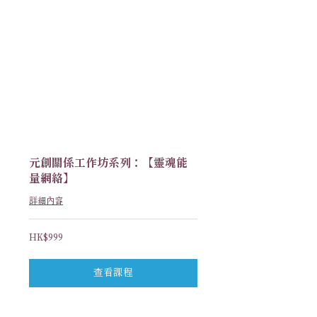
元創關係工作坊系列：【靈魂能
量網絡】
詳細內容
999
HK$999
港
元
查看課程