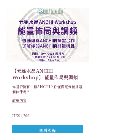
【元始水晶ANCHI
Workshop】 能量佈局與調頻
你是否擁有一顆ANCHI？你懂得充分發揮這
個伙伴嗎？
詳細內容
1,200
HK$1,200
港
元
查看課程