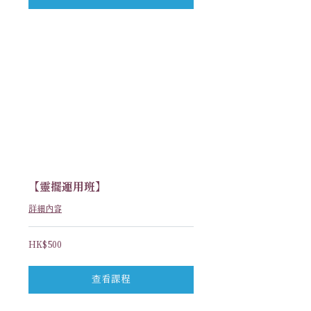
【靈擺運用班】
詳細內容
500
HK$500
港
元
查看課程