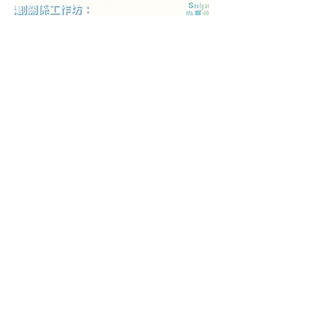
元創關係工作坊系列二：【末世
下一代】
by Alice Amu
詳細內容
999
HK$999
港
元
查看課程