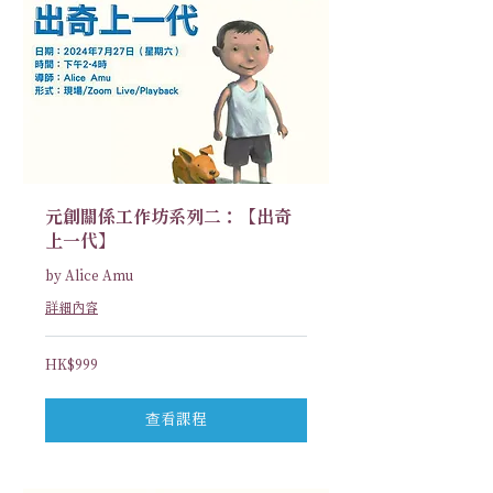
元創關係工作坊系列二：【出奇
上一代】
by Alice Amu
詳細內容
999
HK$999
港
元
查看課程