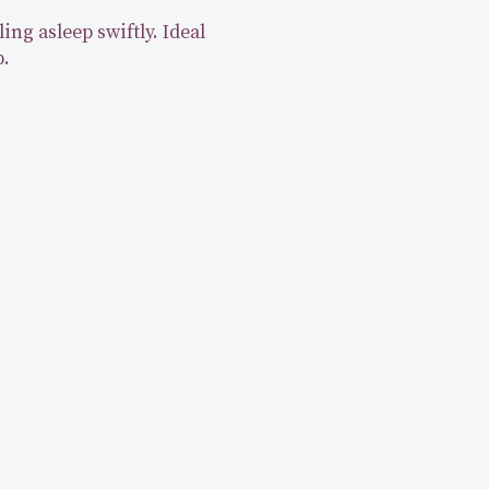
ng asleep swiftly. Ideal 
p.