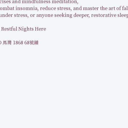
ises and mindfulness meditation,
mbat insomnia, reduce stress, and master the art of falli
 under stress, or anyone seeking deeper, restorative slee
 Restful Nights Here
馬灣 1868 68號鋪