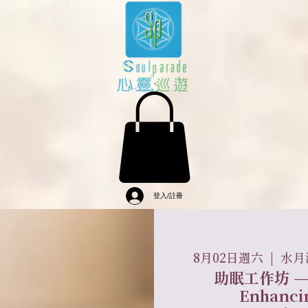
登入/註冊
8月02日週六
  |  
水月淨
助眠工作坊 ——
Enhanci