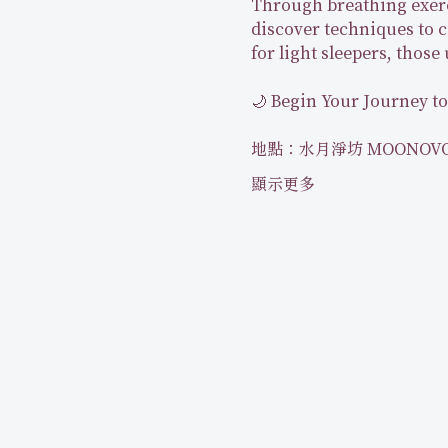
Through breathing exerc
discover techniques to co
for light sleepers, those
🌙 Begin Your Journey to
地點：水月淨坊 MOONOVO 
顯示更多