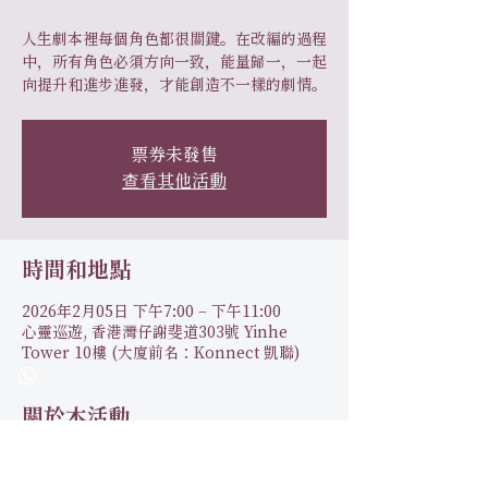
人生劇本裡每個角色都很關鍵。在改編的過程
中，所有角色必須方向一致，能量歸一，一起
向提升和進步進發，才能創造不一樣的劇情。
票券未發售
查看其他活動
時間和地點
2026年2月05日 下午7:00 – 下午11:00
心靈巡遊, 香港灣仔謝斐道303號 Yinhe
Tower 10樓 (大廈前名：Konnect 凱聯)
關於本活動
🌌 元始能量初道：喚醒內在智慧，重生真我
之旅 🌌