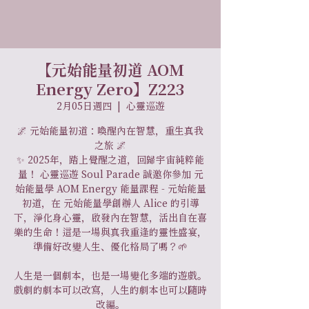
【元始能量初道 AOM
Energy Zero】Z223
2月05日週四
  |  
心靈巡遊
🌌 元始能量初道：喚醒內在智慧，重生真我
之旅 🌌
✨ 2025年，踏上覺醒之道，回歸宇宙純粹能
量！ 心靈巡遊 Soul Parade 誠邀你參加 元
始能量學 AOM Energy 能量課程 - 元始能量
初道，在 元始能量學創辦人 Alice 的引導
下，淨化身心靈，啟發內在智慧，活出自在喜
樂的生命！這是一場與真我重逢的靈性盛宴，
準備好改變人生、優化格局了嗎？🌱
人生是一個劇本，也是一場變化多端的遊戲。
戲劇的劇本可以改寫，人生的劇本也可以隨時
改編。