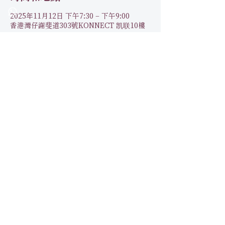
2025年11月12日 下午7:30 – 下午9:00
香港灣仔謝斐道303號KONNECT 凯联10樓
關於本活動
與孩子一起提升思維能力和財商，讓孩子從小
就建立起認識世界的清晰模型和底層邏輯。成
就富人思維的分享，及由傳承學院協理副會長
分享實際經驗。
日期：2025年11月12日（星期三）
時間：晚上7:30-9:00
講者：傳承學院協理副院長Gloria
地點：心靈巡遊 灣仔謝斐道303號
Konnect10樓
報名：
https://www.soulparade.tv/event-
details/xbook-20251
1
顯示更多