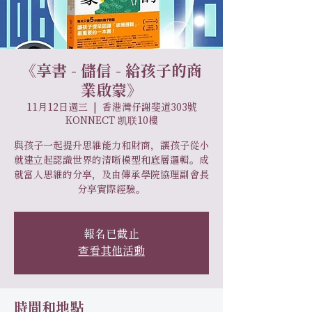
《享書 - 儲信 - 給孩子的商
業啟蒙》
11月12日週三
  |  
香港灣仔謝斐道303號
KONNECT 凯联10樓
與孩子一起提升思維能力和財商，讓孩子從小
就建立起認識世界的清晰模型和底層邏輯。成
就富人思維的分享，及由傳承學院協理副會長
分享實際經驗。
報名已截止
查看其他活動
時間和地點