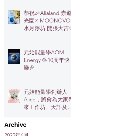
恭祝🎉Alialand 赤道
光園× MOONOVO
水月淨坊 開張大吉✨
元始能量學AOM
Energy 🥳10周年快
樂🎉
元始能量學創辦人
Alice，將會為大家帶
來工作坊、天語及塔
羅諮詢
Archive
2025年6月