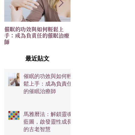
催眠的功效與如何輕鬆上
恭祝🎉Alialand 赤道光園
手：成為負責任的催眠治療
× MOONOVO 水月淨坊
師
開張大吉✨
最近貼文
催眠的功效與如何輕
鬆上手：成為負責任
的催眠治療師
馬雅曆法：解鎖靈魂
藍圖，啟發靈性成長
的古老智慧