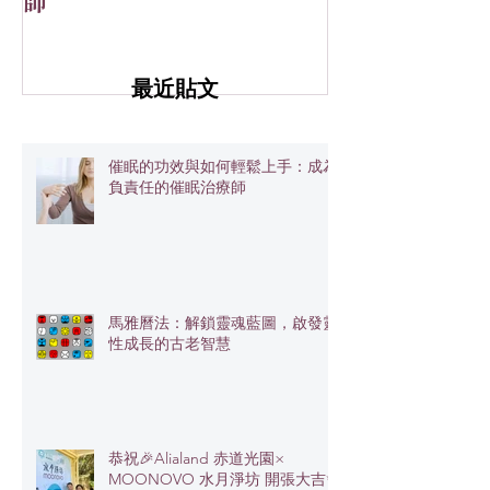
師
大吉✨
最近貼文
催眠的功效與如何輕鬆上手：成為
負責任的催眠治療師
馬雅曆法：解鎖靈魂藍圖，啟發靈
性成長的古老智慧
恭祝🎉Alialand 赤道光園×
MOONOVO 水月淨坊 開張大吉✨