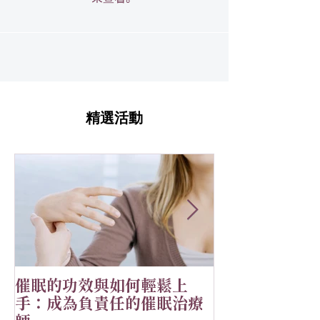
精選活動
催眠的功效與如何輕鬆上
恭祝🎉Alial
手：成為負責任的催眠治療
MOONOVO 